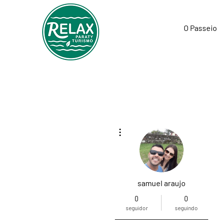
O Passeio
Mais ações
samuel araujo
0
0
seguidor
seguindo