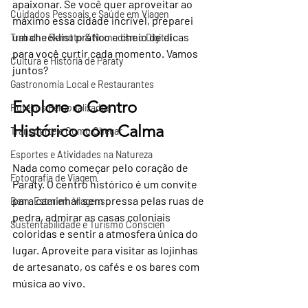
apaixonar. Se você quer aproveitar ao 
Cuidados Pessoais e Saúde em Viagen
máximo essa cidade incrível, preparei 
um checklist prático e cheio de dicas 
Trabalho Remoto & Nomadismo Digital
para você curtir cada momento. Vamos 
Cultura e História de Paraty
juntos?
Gastronomia Local e Restaurantes
Explore o Centro 
Roteiros Personalizados
Histórico com Calma
Transporte e Como Chegar
Esportes e Atividades na Natureza
Nada como começar pelo coração de 
Fotografia de Viagem
Paraty. O centro histórico é um convite 
para caminhar sem pressa pelas ruas de 
Bem-Estar em Viagens
pedra, admirar as casas coloniais 
Sustentabilidade e Turismo Conscien
coloridas e sentir a atmosfera única do 
lugar. Aproveite para visitar as lojinhas 
de artesanato, os cafés e os bares com 
música ao vivo.