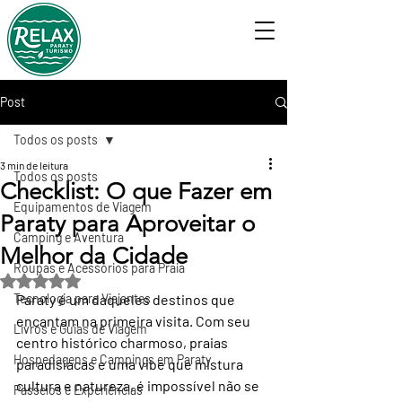
Post
Todos os posts
3 min de leitura
Todos os posts
Checklist: O que Fazer em
Equipamentos de Viagem
Paraty para Aproveitar o
Camping e Aventura
Melhor da Cidade
Roupas e Acessórios para Praia
Avaliado com NaN de 5 estrelas.
Tecnologia para Viajantes
Paraty é um daqueles destinos que 
encantam na primeira visita. Com seu 
Livros e Guias de Viagem
centro histórico charmoso, praias 
Hospedagens e Campings em Paraty
paradisíacas e uma vibe que mistura 
cultura e natureza, é impossível não se 
Passeios e Experiências