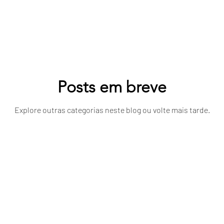
uias de Viagem
Hospedagens e Campings em Paraty
ssoais e Saúde em Viagen
Trabalho Remoto & Nomad
mia Local e Restaurantes
Roteiros Personalizados
Posts em breve
Explore outras categorias neste blog ou volte mais tarde.
e Atividades na Natureza
Fotografia de Viagem