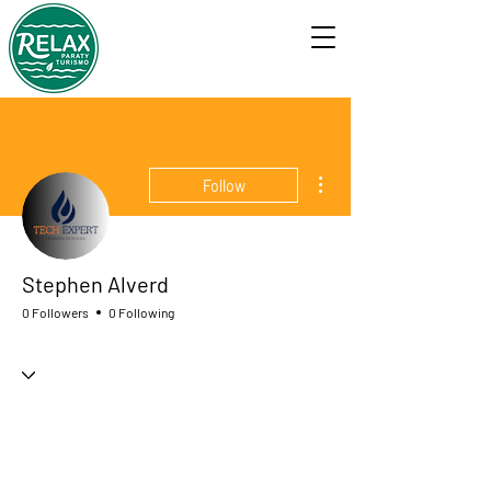
More actions
Follow
Stephen Alverd
0 Followers
0 Following