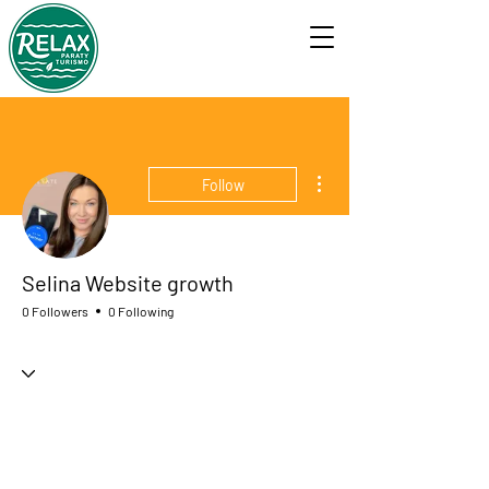
More actions
Follow
Selina Website growth
0 Followers
0 Following