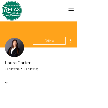
More actions
Follow
Laura Carter
0 Followers
0 Following