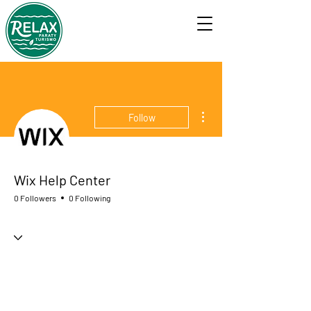
More actions
Follow
Wix Help Center
0 Followers
0 Following