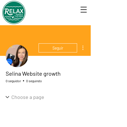
Mais ações
Seguir
Selina Website growth
0 seguidor
0 seguindo