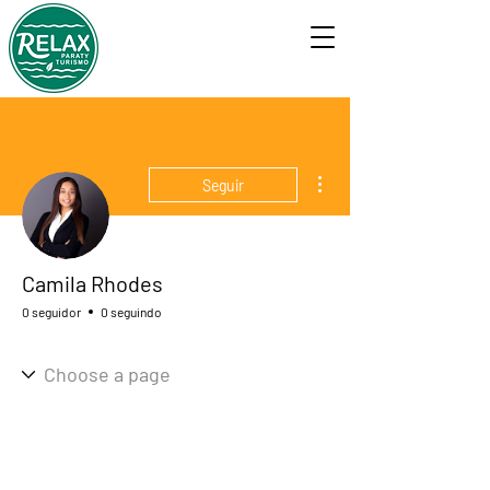
Mais ações
Seguir
Camila Rhodes
0 seguidor
0 seguindo