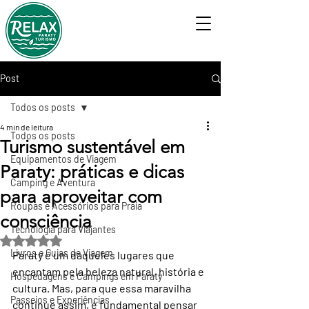
Post
Todos os posts
4 min de leitura
Todos os posts
Turismo sustentável em
Equipamentos de Viagem
Paraty: práticas e dicas
Camping e Aventura
para aproveitar com
Roupas e Acessórios para Praia
consciência
Tecnologia para Viajantes
Avaliado com NaN de 5 estrelas.
Livros e Guias de Viagem
Paraty é um daqueles lugares que 
encantam pela beleza natural, história e 
Hospedagens e Campings em Paraty
cultura. Mas, para que essa maravilha 
Passeios e Experiências
continue assim, é fundamental pensar 