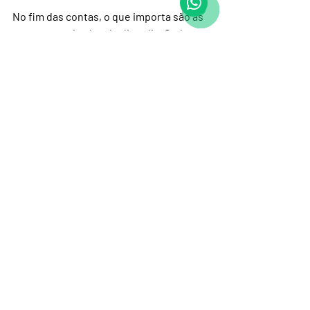
No fim das contas, o que importa são as 
pequenas atitudes do dia a dia. Cada 
escolha sua pode ajudar a preservar 
Paraty para que ela continue linda e 
cheia de vida.
Use menos plástico
Respeite a natureza
Apoie o comércio local
Seja gentil com as pessoas e o 
meio ambiente
Assim, você aproveita cada momento 
com a certeza de que está fazendo a sua 
parte.
Viajar é uma experiência 
transformadora. Que tal transformar 