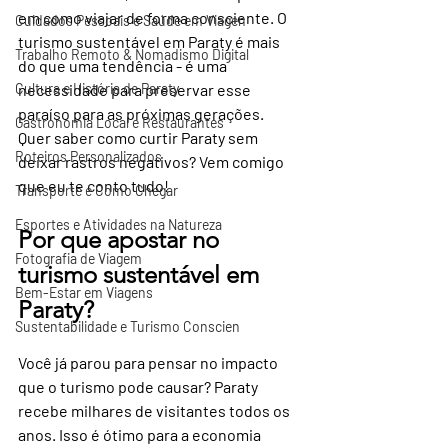
em como viajar de forma consciente. O 
Cuidados Pessoais e Saúde em Viagen
turismo sustentável em Paraty é mais 
Trabalho Remoto & Nomadismo Digital
do que uma tendência - é uma 
Cultura e História de Paraty
necessidade para preservar esse 
paraíso para as próximas gerações. 
Gastronomia Local e Restaurantes
Quer saber como curtir Paraty sem 
Roteiros Personalizados
deixar rastros negativos? Vem comigo 
que eu te conto tudo!
Transporte e Como Chegar
Esportes e Atividades na Natureza
Por que apostar no 
Fotografia de Viagem
turismo sustentável em 
Bem-Estar em Viagens
Paraty?
Sustentabilidade e Turismo Conscien
Você já parou para pensar no impacto 
que o turismo pode causar? Paraty 
recebe milhares de visitantes todos os 
anos. Isso é ótimo para a economia 