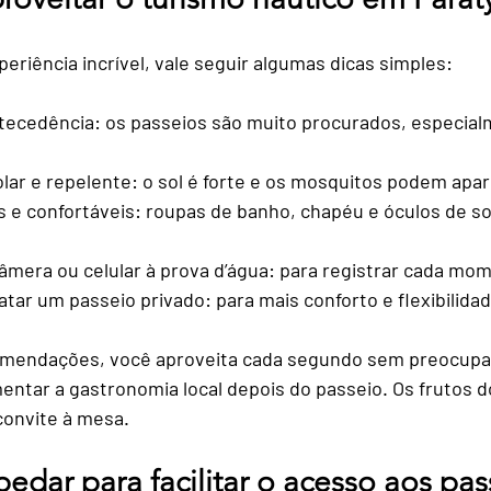
eriência incrível, vale seguir algumas dicas simples:
tecedência
: os passeios são muito procurados, especialm
lar e repelente
: o sol é forte e os mosquitos podem apar
s e confortáveis
: roupas de banho, chapéu e óculos de so
âmera ou celular à prova d’água
: para registrar cada mo
atar um passeio privado
: para mais conforto e flexibilida
mendações, você aproveita cada segundo sem preocupaçõ
entar a gastronomia local depois do passeio. Os frutos d
convite à mesa.
dar para facilitar o acesso aos pas