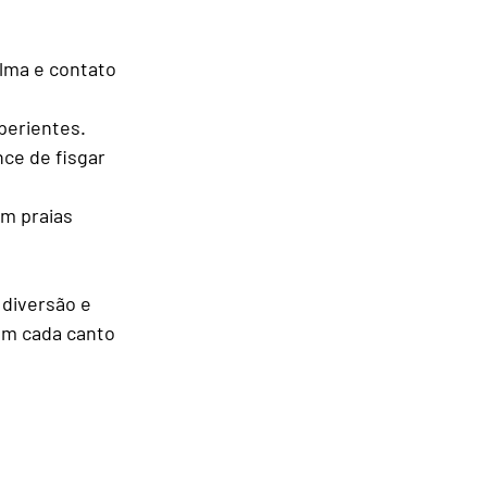
lma e contato 
xperientes.
ce de fisgar 
m praias 
diversão e 
em cada canto 