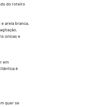
do do roteiro 
 e areia branca.
 agitação.
ns únicas e 
ar em 
lântica é 
em quer se 