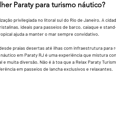
her Paraty para turismo náutico?
rantes
Roteiros Personalizados
Transporte e C
zação privilegiada no litoral sul do Rio de Janeiro. A cida
istalinas, ideais para passeios de barco, caiaque e stand
tureza
Fotografia de Viagem
Bem-Estar em Via
tropical ajuda a manter o mar sempre convidativo.
desde praias desertas até ilhas com infraestrutura para 
 Conscien
o náutico em Paraty RJ é uma experiência que mistura co
al e muita diversão. Não é à toa que a Relax Paraty Turis
rência em passeios de lancha exclusivos e relaxantes.