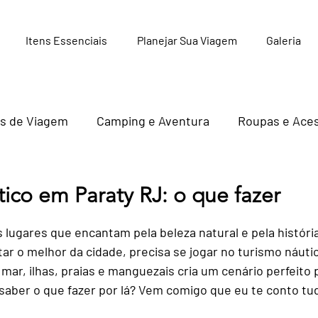
Itens Essenciais
Planejar Sua Viagem
Galeria
s de Viagem
Camping e Aventura
Roupas e Aces
Livros e Guias de Viagem
Hospedagens e Camping
ico em Paraty RJ: o que fazer
 5 estrelas.
 lugares que encantam pela beleza natural e pela história
Cuidados Pessoais e Saúde em Viagen
r o melhor da cidade, precisa se jogar no turismo náuti
mar, ilhas, praias e manguezais cria um cenário perfeito 
saber o que fazer por lá? Vem comigo que eu te conto tu
o Digital
Cultura e História de Paraty