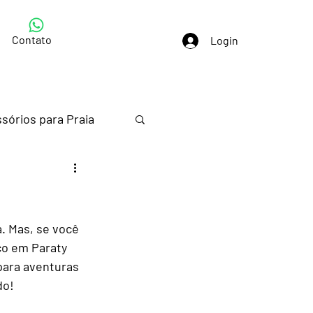
Contato
Login
sórios para Praia
s em Paraty
. Mas, se você 
co em Paraty 
para aventuras 
do!