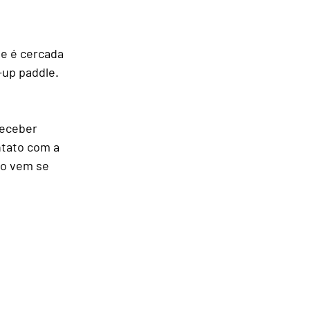
omo Chegar
de é cercada 
-up paddle. 
gens
receber 
ntato com a 
mo vem se 