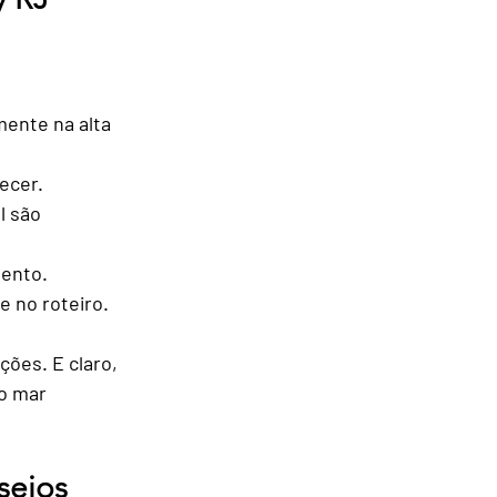
ente na alta 
ecer.
l são 
mento.
de no roteiro.
es. E claro, 
o mar 
seios