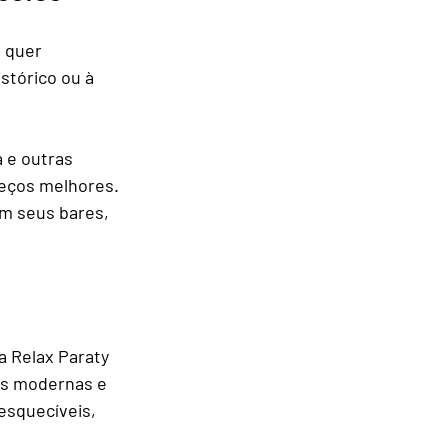
 quer 
stórico ou à 
 e outras 
reços melhores. 
om seus bares, 
 Relax Paraty 
as modernas e 
esquecíveis, 