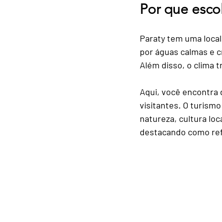
Por que escol
Gastronomia Local e Restau
Paraty tem uma locali
por águas calmas e cr
Esportes e Atividades na Na
Além disso, o clima 
Aqui, você encontra 
Sustentabilidade e Turismo
visitantes. O turism
natureza, cultura loc
destacando como refe