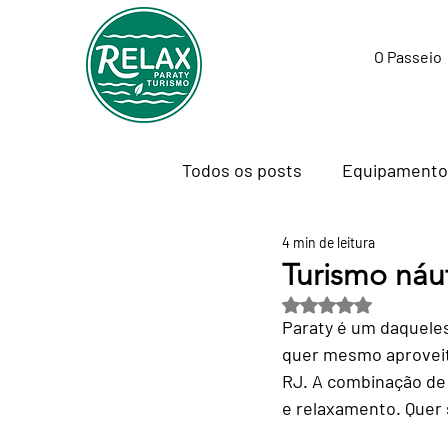
O Passeio
Todos os posts
Equipamento
4 min de leitura
Tecnologia para Viajantes
Turismo náut
Avaliado com NaN de
Paraty é um daqueles
Passeios e Experiências
quer mesmo aproveita
RJ. A combinação de 
e relaxamento. Quer 
Trabalho Remoto & Nomadism