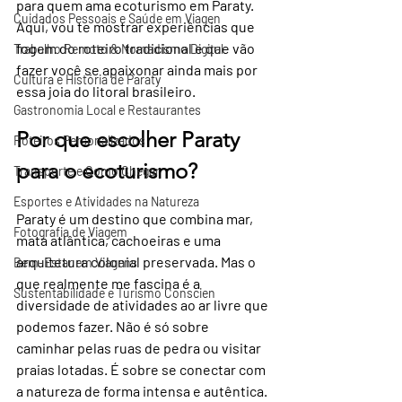
para quem ama ecoturismo em Paraty. 
Cuidados Pessoais e Saúde em Viagen
Aqui, vou te mostrar experiências que 
fogem do roteiro tradicional e que vão 
Trabalho Remoto & Nomadismo Digital
fazer você se apaixonar ainda mais por 
Cultura e História de Paraty
essa joia do litoral brasileiro.
Gastronomia Local e Restaurantes
Por que escolher Paraty 
Roteiros Personalizados
para o ecoturismo?
Transporte e Como Chegar
Esportes e Atividades na Natureza
Paraty é um destino que combina mar, 
Fotografia de Viagem
mata atlântica, cachoeiras e uma 
arquitetura colonial preservada. Mas o 
Bem-Estar em Viagens
que realmente me fascina é a 
Sustentabilidade e Turismo Conscien
diversidade de atividades ao ar livre que 
podemos fazer. Não é só sobre 
caminhar pelas ruas de pedra ou visitar 
praias lotadas. É sobre se conectar com 
a natureza de forma intensa e autêntica.