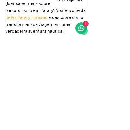
Posso ajudar?
Quer saber mais sobre como aproveitar 
o ecoturismo em Paraty? Visite o site da 
Relax Paraty Turismo
 e descubra como 
transformar sua viagem em uma 
1
verdadeira aventura náutica.
Agora é com você: que tal se jogar 
nessa experiência e se conectar de 
verdade com a natureza de Paraty? 
Aproveite cada instante e deixe a 
cidade te surpreender!
Se gostou dessas dicas, compartilhe 
com seus amigos e planeje juntos essa 
viagem incrível. Paraty espera por você!