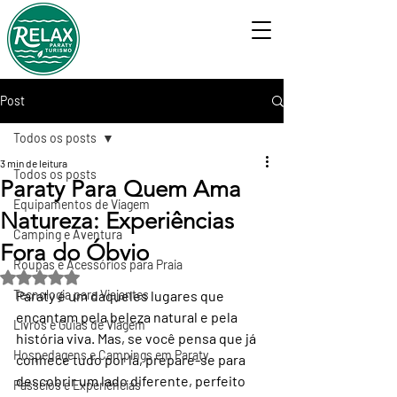
Post
Todos os posts
3 min de leitura
Todos os posts
Paraty Para Quem Ama
Equipamentos de Viagem
Natureza: Experiências
Camping e Aventura
Fora do Óbvio
Roupas e Acessórios para Praia
Avaliado com NaN de 5 estrelas.
Tecnologia para Viajantes
Paraty é um daqueles lugares que 
encantam pela beleza natural e pela 
Livros e Guias de Viagem
história viva. Mas, se você pensa que já 
Hospedagens e Campings em Paraty
conhece tudo por lá, prepare-se para 
descobrir um lado diferente, perfeito 
Passeios e Experiências