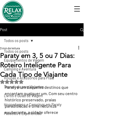
Post
Todos os posts
3 min de leitura
Todos os posts
Paraty em 3, 5 ou 7 Dias:
Equipamentos de Viagem
Roteiro Inteligente Para
Camping e Aventura
Cada Tipo de Viajante
Roupas e Acessórios para Praia
Avaliado com NaN de 5 estrelas.
Tecnologia para Viajantes
Paraty é um daqueles destinos que 
encantam qualquer um. Com seu centro 
Livros e Guias de Viagem
histórico preservado, praias 
Hospedagens e Campings em Paraty
paradisíacas e uma natureza 
exuberante, a cidade oferece 
Passeios e Experiências