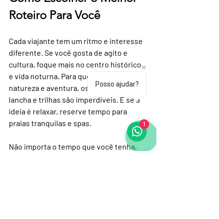
Roteiro Para Você
Cada viajante tem um ritmo e interesse 
diferente. Se você gosta de agito e 
cultura, foque mais no centro histórico 
e vida noturna. Para quem prefere 
Posso ajudar?
natureza e aventura, os passeios de 
lancha e trilhas são imperdíveis. E se a 
ideia é relaxar, reserve tempo para 
praias tranquilas e spas.
1
Não importa o tempo que você tenha, 
Paraty sempre vai te surpreender. 
Agora é só arrumar as malas e se 
preparar para uma viagem inesquecível!
Quer saber mais sobre os passeios de 
lancha? Confira o site da 
Relax Paraty 