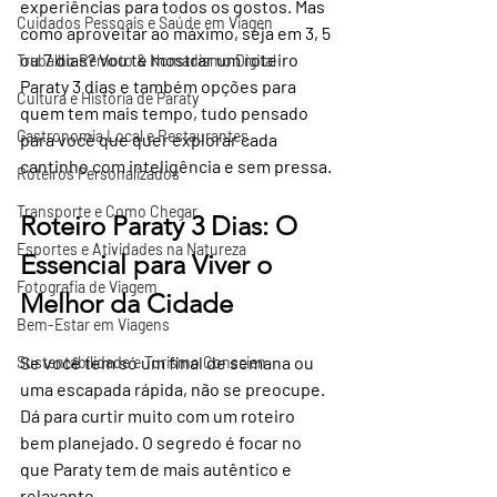
experiências para todos os gostos. Mas 
Cuidados Pessoais e Saúde em Viagen
como aproveitar ao máximo, seja em 3, 5 
ou 7 dias? Vou te mostrar um roteiro 
Trabalho Remoto & Nomadismo Digital
Paraty 3 dias e também opções para 
Cultura e História de Paraty
quem tem mais tempo, tudo pensado 
Gastronomia Local e Restaurantes
para você que quer explorar cada 
cantinho com inteligência e sem pressa.
Roteiros Personalizados
Transporte e Como Chegar
Roteiro Paraty 3 Dias: O 
Esportes e Atividades na Natureza
Essencial para Viver o 
Fotografia de Viagem
Melhor da Cidade
Bem-Estar em Viagens
Se você tem só um final de semana ou 
Sustentabilidade e Turismo Conscien
uma escapada rápida, não se preocupe. 
Dá para curtir muito com um roteiro 
bem planejado. O segredo é focar no 
que Paraty tem de mais autêntico e 
relaxante.