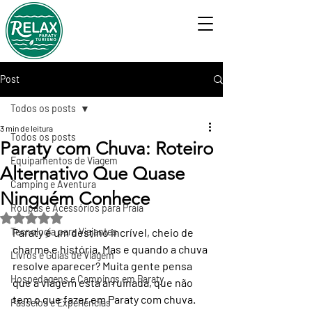
Post
Todos os posts
3 min de leitura
Todos os posts
Paraty com Chuva: Roteiro
Equipamentos de Viagem
Alternativo Que Quase
Camping e Aventura
Ninguém Conhece
Roupas e Acessórios para Praia
Avaliado com NaN de 5 estrelas.
Tecnologia para Viajantes
Paraty é um destino incrível, cheio de 
charme e história. Mas e quando a chuva 
Livros e Guias de Viagem
resolve aparecer? Muita gente pensa 
Hospedagens e Campings em Paraty
que a viagem está arruinada, que não 
tem o que fazer em Paraty com chuva. 
Passeios e Experiências