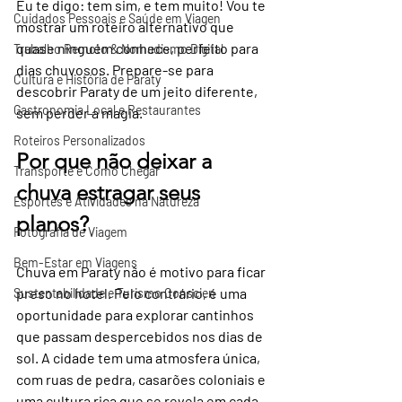
Eu te digo: tem sim, e tem muito! Vou te 
Cuidados Pessoais e Saúde em Viagen
mostrar um roteiro alternativo que 
quase ninguém conhece, perfeito para 
Trabalho Remoto & Nomadismo Digital
dias chuvosos. Prepare-se para 
Cultura e História de Paraty
descobrir Paraty de um jeito diferente, 
Gastronomia Local e Restaurantes
sem perder a magia.
Roteiros Personalizados
Por que não deixar a 
Transporte e Como Chegar
chuva estragar seus 
Esportes e Atividades na Natureza
planos?
Fotografia de Viagem
Bem-Estar em Viagens
Chuva em Paraty não é motivo para ficar 
preso no hotel. Pelo contrário, é uma 
Sustentabilidade e Turismo Conscien
oportunidade para explorar cantinhos 
que passam despercebidos nos dias de 
sol. A cidade tem uma atmosfera única, 
com ruas de pedra, casarões coloniais e 
uma cultura rica que se revela em cada 