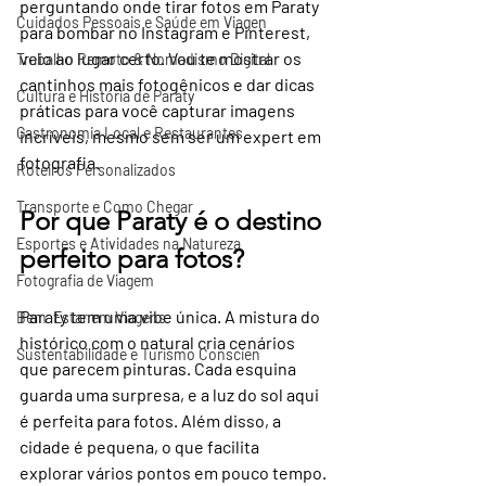
perguntando 
onde tirar fotos em Paraty
Cuidados Pessoais e Saúde em Viagen
para bombar no Instagram e Pinterest, 
veio ao lugar certo. Vou te mostrar os 
Trabalho Remoto & Nomadismo Digital
cantinhos mais fotogênicos e dar dicas 
Cultura e História de Paraty
práticas para você capturar imagens 
Gastronomia Local e Restaurantes
incríveis, mesmo sem ser um expert em 
fotografia.
Roteiros Personalizados
Transporte e Como Chegar
Por que Paraty é o destino 
Esportes e Atividades na Natureza
perfeito para fotos?
Fotografia de Viagem
Paraty tem uma vibe única. A mistura do 
Bem-Estar em Viagens
histórico com o natural cria cenários 
Sustentabilidade e Turismo Conscien
que parecem pinturas. Cada esquina 
guarda uma surpresa, e a luz do sol aqui 
é perfeita para fotos. Além disso, a 
cidade é pequena, o que facilita 
explorar vários pontos em pouco tempo.