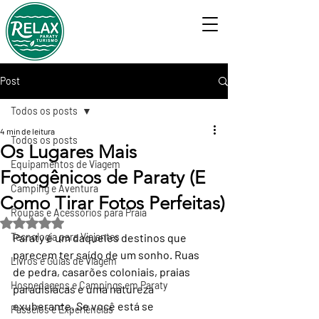
Post
Todos os posts
4 min de leitura
Todos os posts
Os Lugares Mais
Equipamentos de Viagem
Fotogênicos de Paraty (E
Camping e Aventura
Como Tirar Fotos Perfeitas)
Roupas e Acessórios para Praia
Avaliado com NaN de 5 estrelas.
Tecnologia para Viajantes
Paraty é um daqueles destinos que 
parecem ter saído de um sonho. Ruas 
Livros e Guias de Viagem
de pedra, casarões coloniais, praias 
Hospedagens e Campings em Paraty
paradisíacas e uma natureza 
exuberante. Se você está se 
Passeios e Experiências