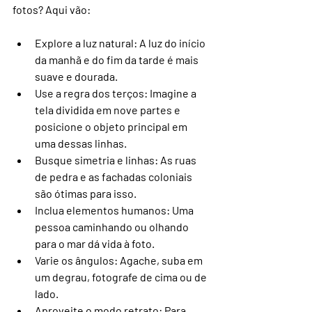
fotos? Aqui vão:
Explore a luz natural
: A luz do início 
da manhã e do fim da tarde é mais 
suave e dourada.
Use a regra dos terços
: Imagine a 
tela dividida em nove partes e 
posicione o objeto principal em 
uma dessas linhas.
Busque simetria e linhas
: As ruas 
de pedra e as fachadas coloniais 
são ótimas para isso.
Inclua elementos humanos
: Uma 
pessoa caminhando ou olhando 
para o mar dá vida à foto.
Varie os ângulos
: Agache, suba em 
um degrau, fotografe de cima ou de 
lado.
Aproveite o modo retrato
: Para 