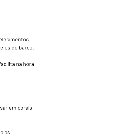
belecimentos 
eios de barco.
cilita na hora 
sar em corais 
a as 