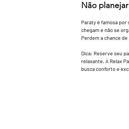
Não planejar 
Gastronomia Local e Restau
Paraty é famosa por s
chegam e não se orga
Esportes e Atividades na Na
Perdem a chance de c
Dica:
 Reserve seu pa
Sustentabilidade e Turismo
relaxante. A Relax P
busca conforto e excl