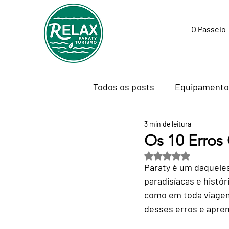
O Passeio
Todos os posts
Equipamento
3 min de leitura
Tecnologia para Viajantes
Os 10 Erros 
Avaliado com NaN de
Paraty é um daqueles
Passeios e Experiências
paradisíacas e histór
como em toda viagem,
desses erros e apren
Trabalho Remoto & Nomadism