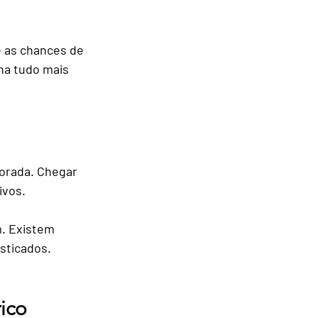
e as chances de 
na tudo mais 
orada. Chegar 
ivos.
. Existem 
sticados. 
ico