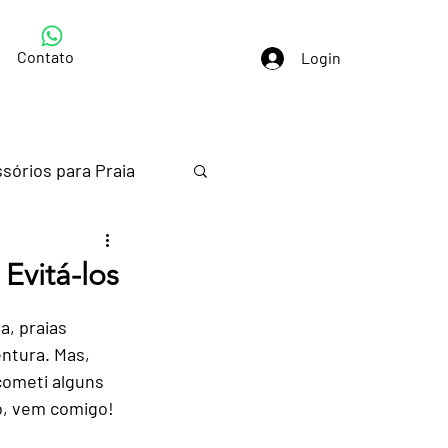
Contato
Login
sórios para Praia
s em Paraty
Evitá-los
, praias 
ntura. Mas, 
cometi alguns 
ão, vem comigo!