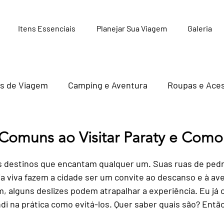
Itens Essenciais
Planejar Sua Viagem
Galeria
s de Viagem
Camping e Aventura
Roupas e Aces
Livros e Guias de Viagem
Hospedagens e Camping
Comuns ao Visitar Paraty e Como 
 5 estrelas.
 destinos que encantam qualquer um. Suas ruas de pedra
Cuidados Pessoais e Saúde em Viagen
ia viva fazem a cidade ser um convite ao descanso e à ave
 alguns deslizes podem atrapalhar a experiência. Eu já 
di na prática como evitá-los. Quer saber quais são? Ent
o Digital
Cultura e História de Paraty