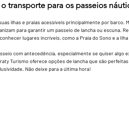
o transporte para os passeios náuti
rantes
Roteiros Personalizados
Transporte e C
uas ilhas e praias acessíveis principalmente por barco. M
nizam para garantir um passeio de lancha ou escuna. Re
tureza
Fotografia de Viagem
Bem-Estar em Via
onhecer lugares incríveis, como a Praia do Sono e a Ilha
sseio com antecedência, especialmente se quiser algo ex
 Conscien
araty Turismo oferece opções de lancha que são perfeita
usividade. Não deixe para a última hora!