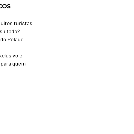
cos
omo Chegar
uitos turistas 
sultado? 
gens
 do Pelado.
clusivo e 
s para quem 