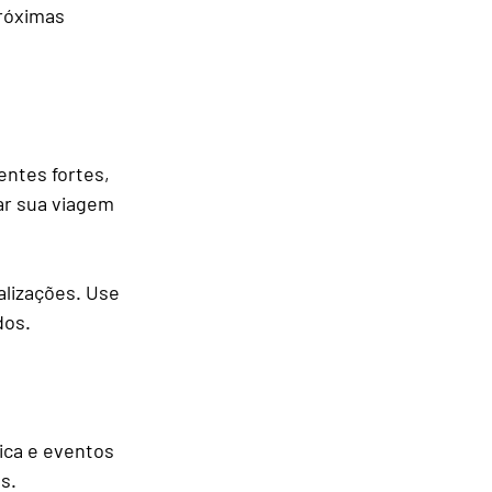
róximas 
ntes fortes, 
ar sua viagem 
alizações. Use 
dos.
ica e eventos 
s.