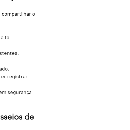
 compartilhar o 
alta 
istentes.
ado.
rer registrar 
tem segurança 
sseios de 