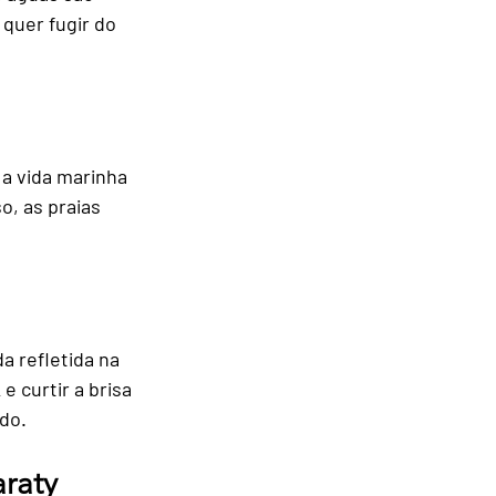
quer fugir do 
a vida marinha 
o, as praias 
a refletida na 
 curtir a brisa 
do.
araty