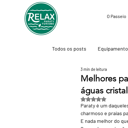
O Passeio
Todos os posts
Equipamento
3 min de leitura
Tecnologia para Viajantes
Melhores pa
águas crista
Passeios e Experiências
Avaliado com NaN de
Paraty é um daquele
charmoso e praias par
Trabalho Remoto & Nomadism
E nada melhor do que