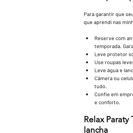
Para garantir que seu
que aprendi nas minh
Reserve com an
temporada. Garan
Leve protetor so
Use roupas leve
Leve água e lan
Câmera ou celul
tudo.
Confie em empre
e conforto.
Relax Paraty 
lancha