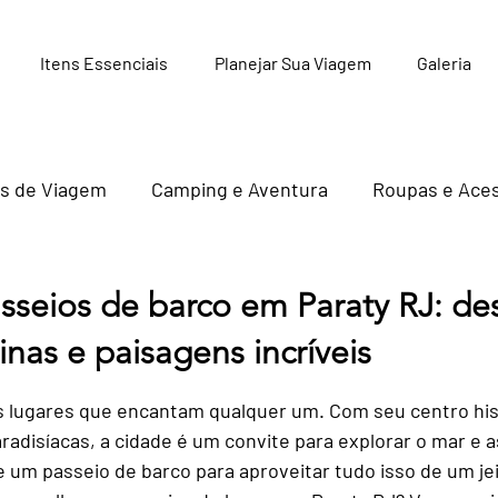
Itens Essenciais
Planejar Sua Viagem
Galeria
s de Viagem
Camping e Aventura
Roupas e Aces
Livros e Guias de Viagem
Hospedagens e Camping
sseios de barco em Paraty RJ: de
linas e paisagens incríveis
Cuidados Pessoais e Saúde em Viagen
 5 estrelas.
s lugares que encantam qualquer um. Com seu centro his
adisíacas, a cidade é um convite para explorar o mar e as
o Digital
Cultura e História de Paraty
 um passeio de barco para aproveitar tudo isso de um jei