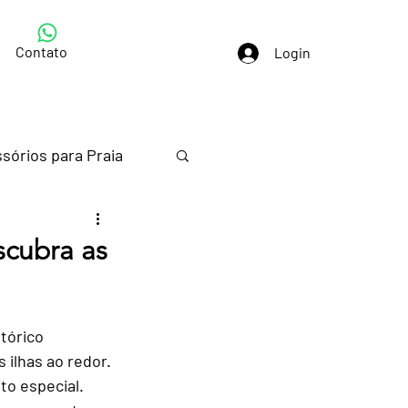
Contato
Login
sórios para Praia
s em Paraty
scubra as
tórico 
 ilhas ao redor. 
to especial. 