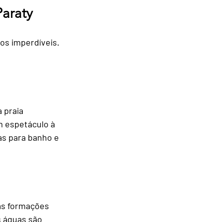
Paraty
os imperdíveis. 
 praia 
m espetáculo à 
as para banho e 
as formações 
s águas são 