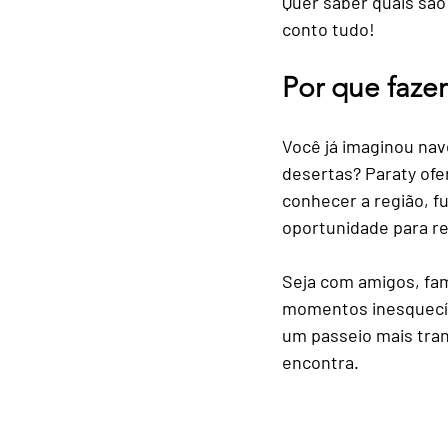
Quer saber quais sã
conto tudo!
Gastronomia Local e Restau
Por que faze
Esportes e Atividades na Na
Você já imaginou nav
desertas? Paraty ofe
conhecer a região, f
Sustentabilidade e Turismo
oportunidade para rel
Seja com amigos, fam
momentos inesquecíve
um passeio mais tran
encontra.