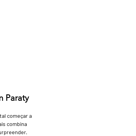
m Paraty
tal começar a 
ais combina 
surpreender.