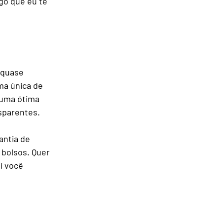
go que eu te 
omo Chegar
gens
 quase 
ma única de 
 uma ótima 
nsparentes.
antia de 
bolsos. Quer 
i você 