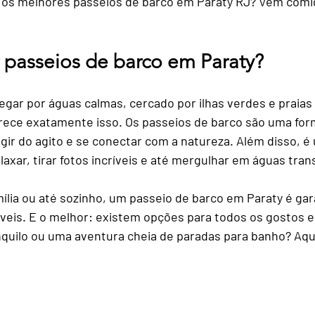
o os melhores passeios de barco em Paraty RJ? Vem comi
rantes
Roteiros Personalizados
Transporte e C
r passeios de barco em Paraty?
tureza
Fotografia de Viagem
Bem-Estar em Via
egar por águas calmas, cercado por ilhas verdes e praias
rece exatamente isso. Os passeios de barco são uma for
ugir do agito e se conectar com a natureza. Além disso, é
 Conscien
axar, tirar fotos incríveis e até mergulhar em águas tra
ília ou até sozinho, um passeio de barco em Paraty é gar
is. E o melhor: existem opções para todos os gostos e 
quilo ou uma aventura cheia de paradas para banho? Aqu