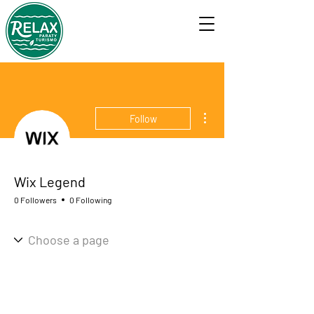
More actions
Follow
Wix Legend
0 Followers
0 Following